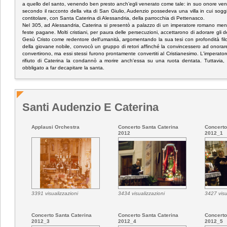
a quello del santo, venendo ben presto anch’egli venerato come tale: in suo onore ve
secondo il racconto della vita di San Giulio, Audenzio possedeva una villa in cui sog
contitolare, con Santa Caterina di Alessandria, della parrocchia di Pettenasco.
Nel 305, ad Alessandria, Caterina si presentò a palazzo di un imperatore romano ment
feste pagane. Molti cristiani, per paura delle persecuzioni, accettarono di adorare gli de
Gesù Cristo come redentore dell'umanità, argomentando la sua tesi con profondità filoso
della giovane nobile, convocò un gruppo di retori affinché la convincessero ad onorare 
convertirono, ma essi stessi furono prontamente convertiti al Cristianesimo. L'imperator
rifiuto di Caterina la condannò a morire anch'essa su una ruota dentata. Tuttavia
obbligato a far decapitare la santa.
Santi Audenzio E Caterina
Applausi Orchestra
Concerto Santa Caterina
Concerto
2012
2012_1
3391 visualizzazioni
3434 visualizzazioni
3427 visu
Concerto Santa Caterina
Concerto Santa Caterina
Concerto
2012_3
2012_4
2012_5